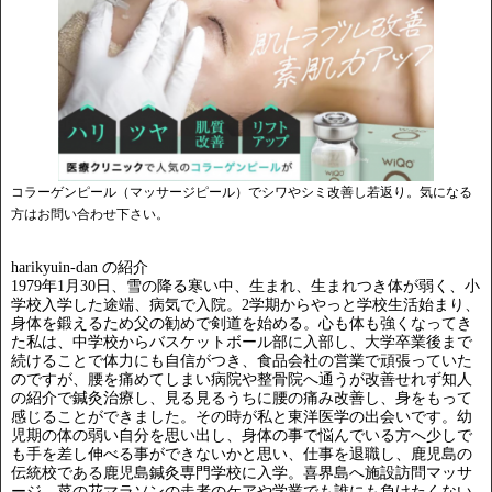
コラーゲンピール（マッサージピール）でシワやシミ改善し若返り。気になる
方はお問い合わせ下さい。
harikyuin-dan の紹介
1979年1月30日、雪の降る寒い中、生まれ、生まれつき体が弱く、小
学校入学した途端、病気で入院。2学期からやっと学校生活始まり、
身体を鍛えるため父の勧めで剣道を始める。心も体も強くなってき
た私は、中学校からバスケットボール部に入部し、大学卒業後まで
続けることで体力にも自信がつき、食品会社の営業で頑張っていた
のですが、腰を痛めてしまい病院や整骨院へ通うが改善せれず知人
の紹介で鍼灸治療し、見る見るうちに腰の痛み改善し、身をもって
感じることができました。その時が私と東洋医学の出会いです。幼
児期の体の弱い自分を思い出し、身体の事で悩んでいる方へ少しで
も手を差し伸べる事ができないかと思い、仕事を退職し、鹿児島の
伝統校である鹿児島鍼灸専門学校に入学。喜界島へ施設訪問マッサ
ージ、菜の花マラソンの走者のケアや学業でも誰にも負けたくない