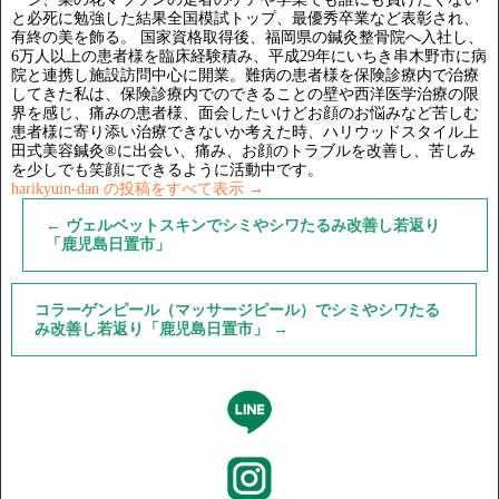
と必死に勉強した結果全国模試トップ、最優秀卒業など表彰され、
有終の美を飾る。 国家資格取得後、福岡県の鍼灸整骨院へ入社し、
6万人以上の患者様を臨床経験積み、平成29年にいちき串木野市に病
院と連携し施設訪問中心に開業。難病の患者様を保険診療内で治療
してきた私は、保険診療内でのできることの壁や西洋医学治療の限
界を感じ、痛みの患者様、面会したいけどお顔のお悩みなど苦しむ
患者様に寄り添い治療できないか考えた時、ハリウッドスタイル上
田式美容鍼灸®に出会い、痛み、お顔のトラブルを改善し、苦しみ
を少しでも笑顔にできるように活動中です。
harikyuin-dan の投稿をすべて表示
→
←
ヴェルベットスキンでシミやシワたるみ改善し若返り
「鹿児島日置市」
コラーゲンピール（マッサージピール）でシミやシワたる
み改善し若返り「鹿児島日置市」
→